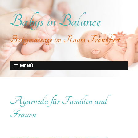
Babys in Balance
Babymassage im Raum Frankfurt
MENÜ
Ayurveda für Familien und
Frauen